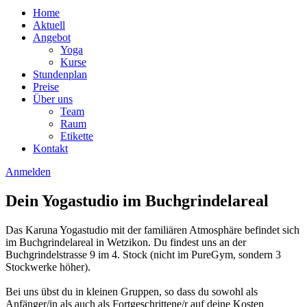
Home
Aktuell
Angebot
Yoga
Kurse
Stundenplan
Preise
Über uns
Team
Raum
Etikette
Kontakt
Anmelden
Dein Yogastudio im Buchgrindelareal
Das Karuna Yogastudio mit der familiären Atmosphäre befindet sich
im Buchgrindelareal in Wetzikon. Du findest uns an der
Buchgrindelstrasse 9 im 4. Stock (nicht im PureGym, sondern 3
Stockwerke höher).
Bei uns übst du in kleinen Gruppen, so dass du sowohl als
Anfänger/in als auch als Fortgeschrittene/r auf deine Kosten