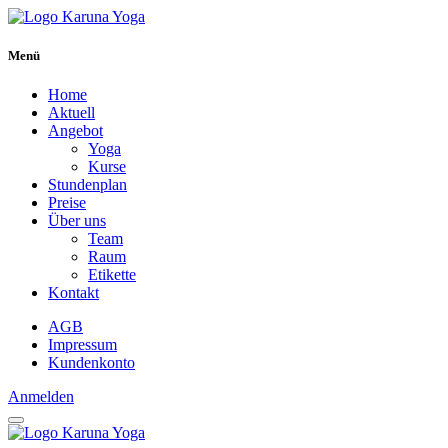
Menü
Home
Aktuell
Angebot
Yoga
Kurse
Stundenplan
Preise
Über uns
Team
Raum
Etikette
Kontakt
AGB
Impressum
Kundenkonto
Anmelden